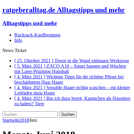
ratgeberalltag.de Alltagstipps und mehr
Alltagstipps und mehr
Rucksack-Kaufberatung
Info
News Ticker
[ 25. Oktober 2021 ]
Tresor in die Wand einbauen
Werkzeug
[ 5. März 2021 ]
ZACO A10 – Smart Saugen und Wischen
mit Laser-Präzision
Haushalt
[ 4. März 2021 ]
Wichtige Tipps für die richtige Pflege bei
beschädigtem Haar
Haare
[ 4. März 2021 ]
Sensible Haare richtig waschen – ein kleiner
Leitfaden dazu
Haare
[ 4. März 2021 ]
Bin ich dazu bereit, Kaninchen als Haustiere
zu halten?
Tiere
Suchen
nach:
Startseite
2018
Juni