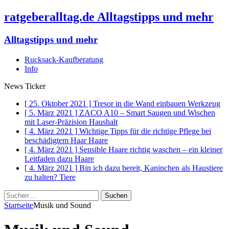
ratgeberalltag.de Alltagstipps und mehr
Alltagstipps und mehr
Rucksack-Kaufberatung
Info
News Ticker
[ 25. Oktober 2021 ]
Tresor in die Wand einbauen
Werkzeug
[ 5. März 2021 ]
ZACO A10 – Smart Saugen und Wischen
mit Laser-Präzision
Haushalt
[ 4. März 2021 ]
Wichtige Tipps für die richtige Pflege bei
beschädigtem Haar
Haare
[ 4. März 2021 ]
Sensible Haare richtig waschen – ein kleiner
Leitfaden dazu
Haare
[ 4. März 2021 ]
Bin ich dazu bereit, Kaninchen als Haustiere
zu halten?
Tiere
Suchen
nach:
Startseite
Musik und Sound