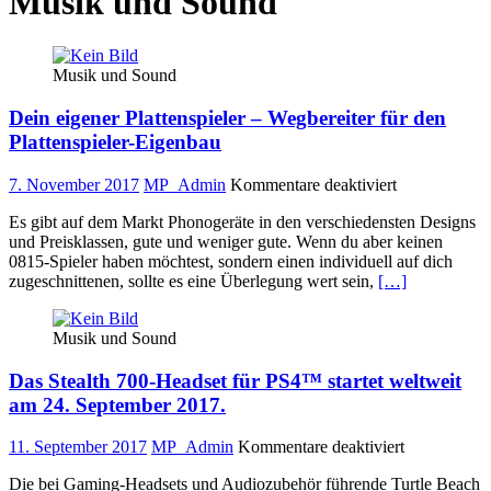
Musik und Sound
Musik und Sound
Dein eigener Plattenspieler – Wegbereiter für den
Plattenspieler-Eigenbau
für
7. November 2017
MP_Admin
Kommentare deaktiviert
Dein
Es gibt auf dem Markt Phonogeräte in den verschiedensten Designs
eigener
und Preisklassen, gute und weniger gute. Wenn du aber keinen
Plattenspieler
0815-Spieler haben möchtest, sondern einen individuell auf dich
–
zugeschnittenen, sollte es eine Überlegung wert sein,
[…]
Wegbereiter
für
den
Musik und Sound
Plattenspieler
Eigenbau
Das Stealth 700-Headset für PS4™ startet weltweit
am 24. September 2017.
für
11. September 2017
MP_Admin
Kommentare deaktiviert
Das
Die bei Gaming-Headsets und Audiozubehör führende Turtle Beach
Stealth