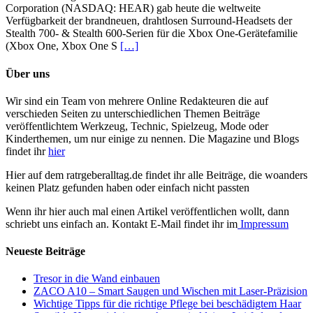
Corporation (NASDAQ: HEAR) gab heute die weltweite
700-
Verfügbarkeit der brandneuen, drahtlosen Surround-Headsets der
Headset
Stealth 700- & Stealth 600-Serien für die Xbox One-Gerätefamilie
für
(Xbox One, Xbox One S
[…]
PS4™
startet
weltweit
Über uns
am
24.
Wir sind ein Team von mehrere Online Redakteuren die auf
September
verschieden Seiten zu unterschiedlichen Themen Beiträge
2017.
veröffentlichtem Werkzeug, Technic, Spielzeug, Mode oder
Kinderthemen, um nur einige zu nennen. Die Magazine und Blogs
findet ihr
hier
Hier auf dem ratrgeberalltag.de findet ihr alle Beiträge, die woanders
keinen Platz gefunden haben oder einfach nicht passten
Wenn ihr hier auch mal einen Artikel veröffentlichen wollt, dann
schriebt uns einfach an. Kontakt E-Mail findet ihr im
Impressum
Neueste Beiträge
Tresor in die Wand einbauen
ZACO A10 – Smart Saugen und Wischen mit Laser-Präzision
Wichtige Tipps für die richtige Pflege bei beschädigtem Haar